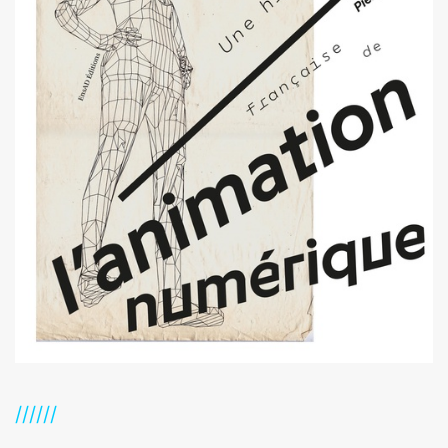
//////