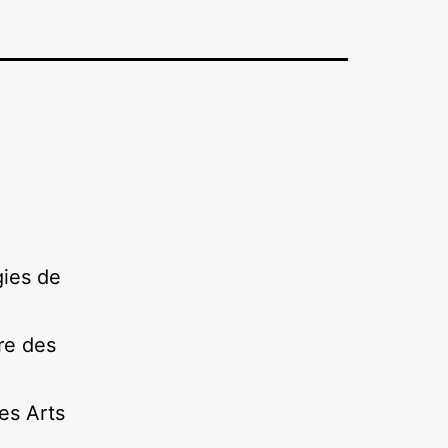
gies de
re des
es Arts