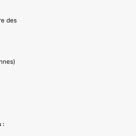
re des
ennes)
 :