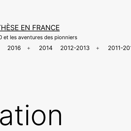
NTHÈSE EN FRANCE
0 et les aventures des pionniers
2016
2014
2012-2013
2011-20
uvrir
Ouvrir
Ouvrir
e
le
le
menu
menu
menu
ation