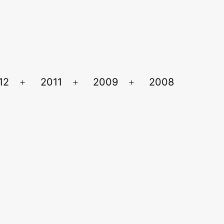
12
2011
2009
2008
Ouvrir
Ouvrir
Ouvrir
le
le
le
menu
menu
menu