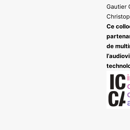
Gautier 
Christop
Ce collo
partenar
de multi
l’audiov
technol