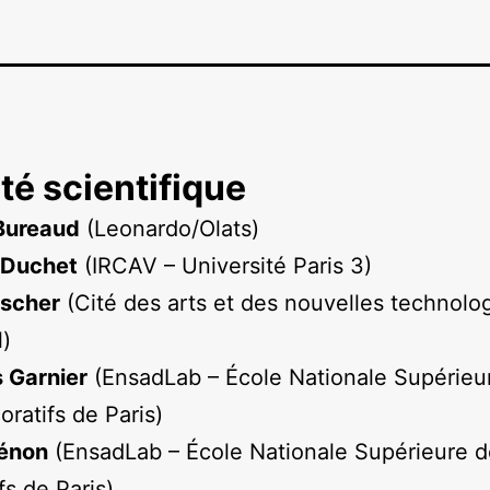
é scientifique
Bureaud
(Leonardo/Olats)
 Duchet
(IRCAV – Université Paris 3)
ischer
(Cité des arts et des nouvelles technolo
)
 Garnier
(EnsadLab – École Nationale Supérieu
oratifs de Paris)
Hénon
(EnsadLab – École Nationale Supérieure d
fs de Paris)