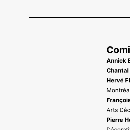
Comit
Annick 
Chantal
Hervé F
Montréal
François
Arts Déc
Pierre 
Décorati