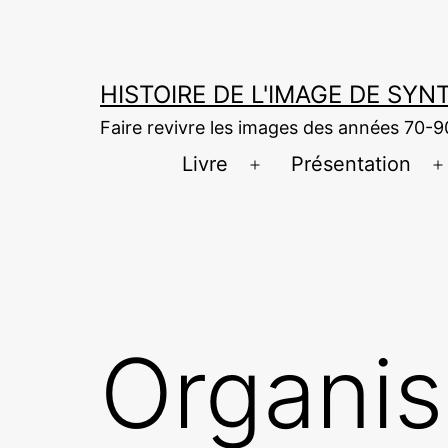
Aller
au
contenu
HISTOIRE DE L'IMAGE DE SY
Faire revivre les images des années 70-9
Livre
Présentation
Ouvrir
O
le
l
menu
Organis