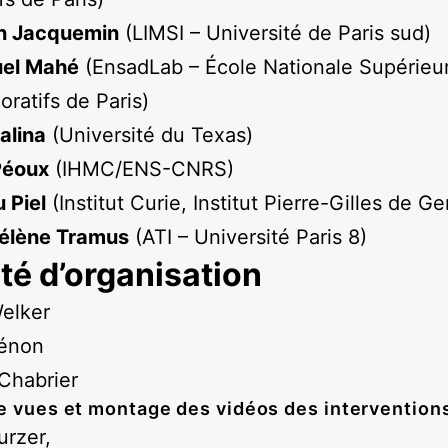
an Jacquemin
(LIMSI – Université de Paris sud)
el Mahé
(EnsadLab – École Nationale Supérieu
oratifs de Paris)
alina
(Université du Texas)
Péoux
(IHMC/ENS-CNRS)
 Piel
(Institut Curie, Institut Pierre-Gilles de G
élène Tramus
(ATI – Université Paris 8)
té d’organisation
elker
Hénon
Chabrier
e vues et montage des vidéos des interventions
urzer,