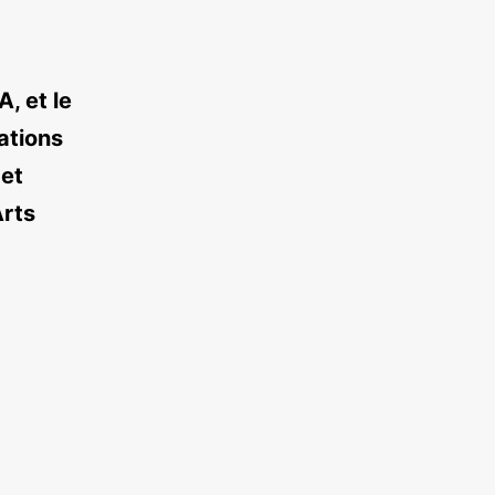
, et le
ations
 et
Arts