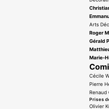
Christi
Emmanu
Arts Déc
Roger M
Gérald 
Matthieu
Marie-H
Comi
Cécile W
Pierre 
Renaud 
Prises d
Olivier K