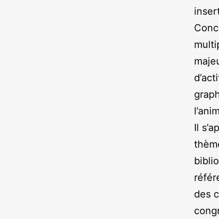
inser
Conce
multi
majeu
d’act
graph
l’ani
Il s’
thème
bibli
référ
des 
congr