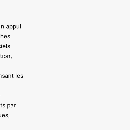
un appui
ches
iels
tion,
nsant les
0
ts par
ues,