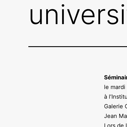
universi
Séminair
le mardi
à l’Insti
Galerie 
Jean Mar
Lors de 