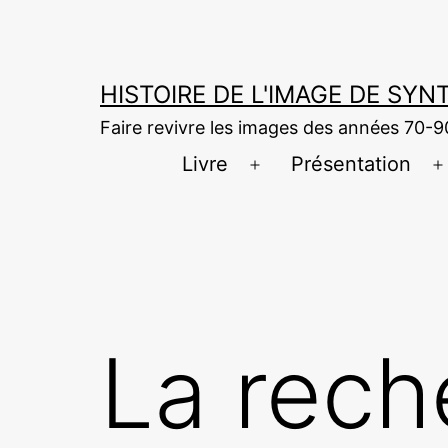
Aller
au
contenu
HISTOIRE DE L'IMAGE DE SY
Faire revivre les images des années 70-9
Livre
Présentation
Ouvrir
O
le
l
menu
La rech