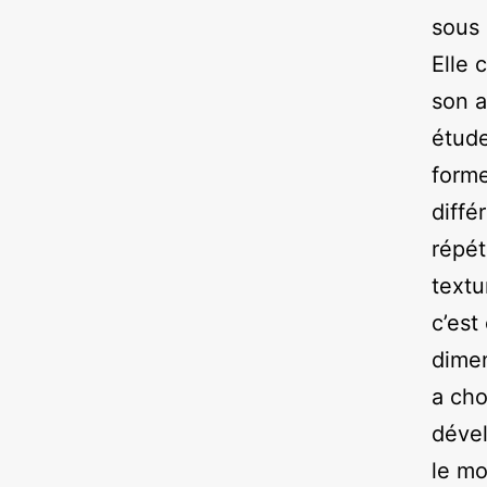
sous 
Elle 
son a
étude
forme
diffé
répét
textu
c’est
dimen
a cho
dével
le mo