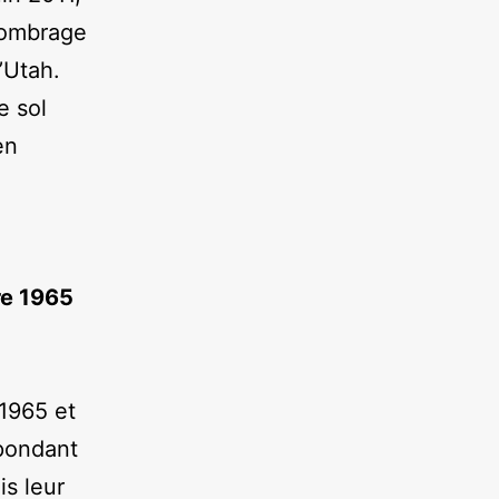
 ombrage
l’Utah.
e sol
en
re 1965
1965 et
spondant
is leur