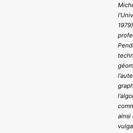
Miche
l’Uni
1979)
profe
Penda
techn
géomé
l’aut
graph
l’alg
commu
ainsi
vulga