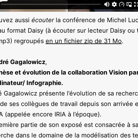
uvez aussi
écouter
la conférence de Michel Luc
 au format Daisy (à écouter sur lecteur Daisy ou 
 mp3) regroupés
en un fichier zip de 31 Mo
.
dré Gagalowicz
,
èse et évolution de la collaboration Vision pa
inateur/ Infographie.
 Gagalowicz présente l’évolution de sa recher
 de ses collègues de travail depuis son arrivée 
IA (appelée encore IRIA à l’époque).
emière partie de son exposé est consacrée à s
rche dans le domaine de la modélisation des t