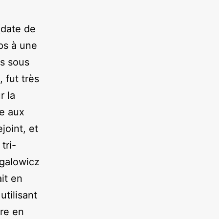
(date de
mps à une
es sous
 fut très
r la
ée aux
joint, et
tri-
galowicz
ait en
tilisant
tre en