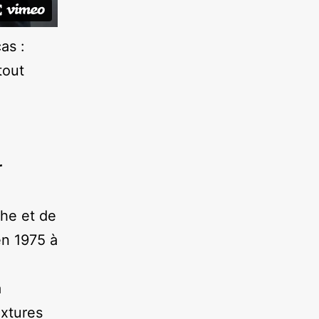
as :
tout
r
che et de
en 1975 à
a
extures