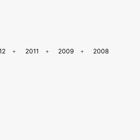
12
2011
2009
2008
Ouvrir
Ouvrir
Ouvrir
le
le
le
menu
menu
menu