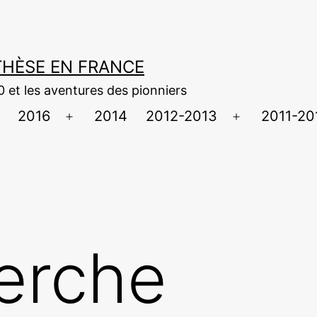
NTHÈSE EN FRANCE
0 et les aventures des pionniers
2016
2014
2012-2013
2011-20
uvrir
Ouvrir
Ouvrir
e
le
le
menu
menu
menu
erche