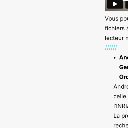
Vous po
fichiers
lecteur
//////
An
Gen
Ord
André
celle
l’INR
La pr
reche