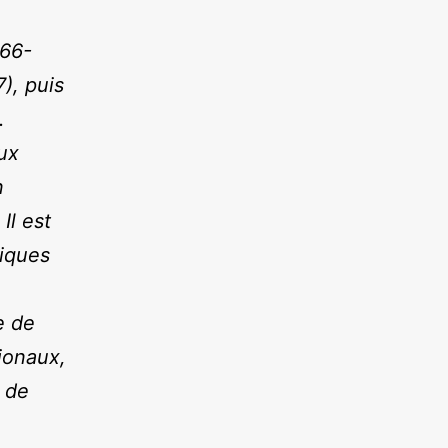
966-
), puis
.
aux
n
Il est
niques
e de
ionaux,
u de