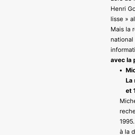
Henri G
lisse » a
Mais la 
national
informat
avec la 
Mic
La 
et 
Miche
reche
1995.
à la 