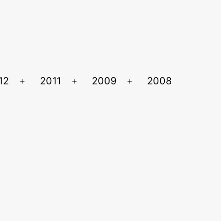
12
2011
2009
2008
Ouvrir
Ouvrir
Ouvrir
le
le
le
menu
menu
menu