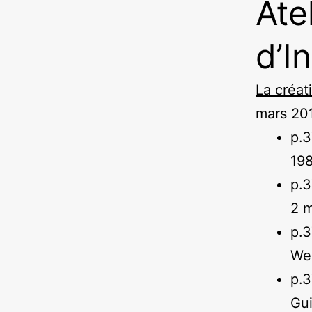
Ate
d’I
La créat
mars 20
p.
198
p.
2 
p.
We
p.
Gui