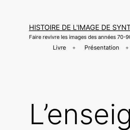
Aller
au
contenu
HISTOIRE DE L'IMAGE DE SY
Faire revivre les images des années 70-9
Livre
Présentation
Ouvrir
O
le
l
menu
L’ense