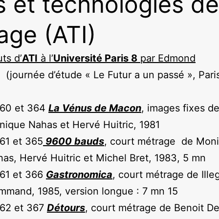
s et technologies de
mage (ATI)
ts d’
ATI
à l’
Université Paris 8
par Edmond
(journée d’étude « Le Futur a un passé », Paris
360 et 364
La Vénus de Macon
, images fixes d
ique Nahas et Hervé Huitric, 1981
61 et 365
9600 bauds
, court métrage de Mon
as, Hervé Huitric et Michel Bret, 1983, 5 mn
361 et 366
Gastronomica
, court métrage de Ille
mand, 1985, version longue : 7 mn 15
362 et 367
Détours
, court métrage de Benoit D