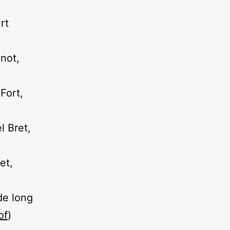
rt
inot,
Fort,
l Bret,
et,
 de long
of
)