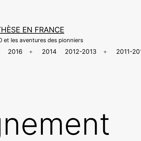
NTHÈSE EN FRANCE
0 et les aventures des pionniers
2016
2014
2012-2013
2011-20
uvrir
Ouvrir
Ouvrir
e
le
le
menu
menu
menu
ignement