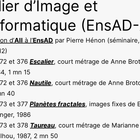
lier d’Image et
nformatique (EnsAD-
ion d’
AII
à l’
EnsAD
par Pierre Hénon (séminaire, 
12)
372 et 376
Escalier
, court métrage de Anne Brot
4, 1 mn 15
372 et 376
Nautile
, court métrage de Anne Broto
mn 40
373 et 377
Planètes fractales
, images fixes de E
nger, 1986
373 et 378
Taureau
, court métrage de Marianne
lhou, 1987, 2 mn 50