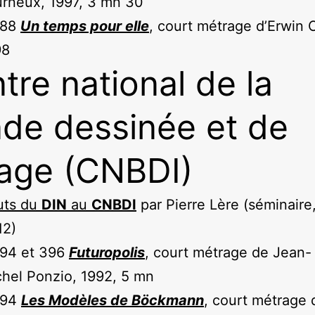
rneux, 1997, 3 mn 30
388
Un temps pour elle
, court métrage d’Erwin C
98
tre national de la
de dessinée et de
mage (CNBDI)
uts du
DIN
au
CNBDI
par Pierre Lère (séminaire,
12)
394 et 396
Futuropolis
, court métrage de Jean-
hel Ponzio, 1992, 5 mn
394
Les Modèles de Böckmann
, court métrage 