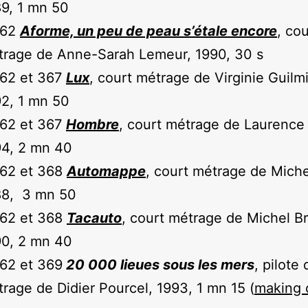
9, 1 mn 50
362
Aforme, un peu de peau s’étale encore
, cou
trage de Anne-Sarah Lemeur, 1990, 30 s
362 et 367
Lux
, court métrage de Virginie Guilm
2, 1 mn 50
362 et 367
Hombre
, court métrage de Laurence 
94, 2 mn 40
362 et 368
Automappe
, court métrage de Miche
88, 3 mn 50
362 et 368
Tacauto
, court métrage de Michel Br
90, 2 mn 40
62 et 369
20 000 lieues sous les mers
, pilote
rage de Didier Pourcel, 1993, 1 mn 15 (
making 