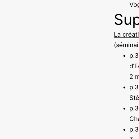
Vog
Sup
La créat
(séminai
p.
d’E
2 
p.
Sté
p.
Cha
p.3