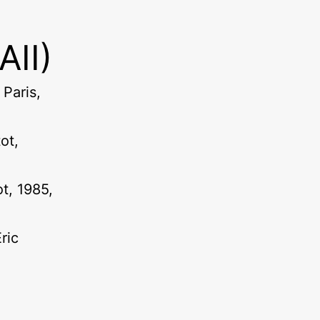
AII)
Paris,
ot,
t, 1985,
ric