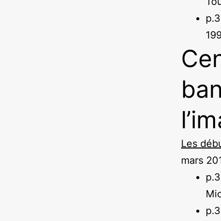
Tou
p.
19
Cen
ban
l’i
Les déb
mars 20
p.
Mic
p.