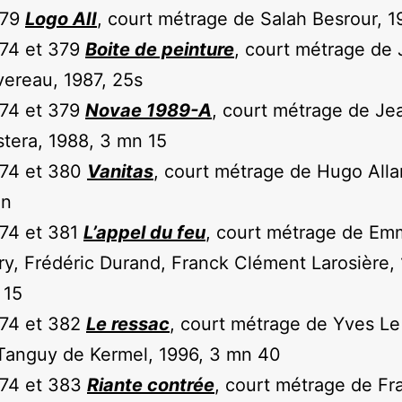
379
Logo AII
, court métrage de Salah Besrour, 1
374 et 379
Boite de peinture
, court métrage de
vereau, 1987, 25s
374 et 379
Novae 1989-A
, court métrage de J
tera, 1988, 3 mn 15
374 et 380
Vanitas
, court métrage de Hugo Allar
mn
74 et 381
L’appel du feu
, court métrage de Em
ry, Frédéric Durand, Franck Clément Larosière, 
 15
374 et 382
Le ressac
, court métrage de Yves Le 
Tanguy de Kermel, 1996, 3 mn 40
374 et 383
Riante contrée
, court métrage de Fr