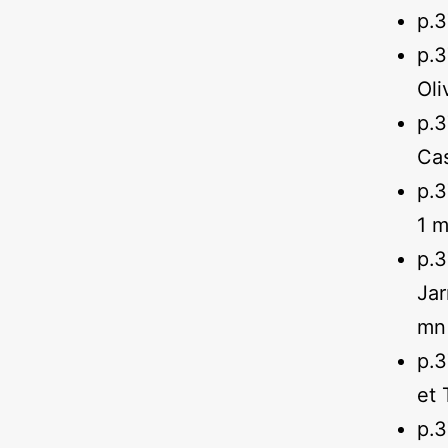
p.
p.
Oli
p.
Cas
p.
1 
p.3
Jar
mn
p.
et 
p.