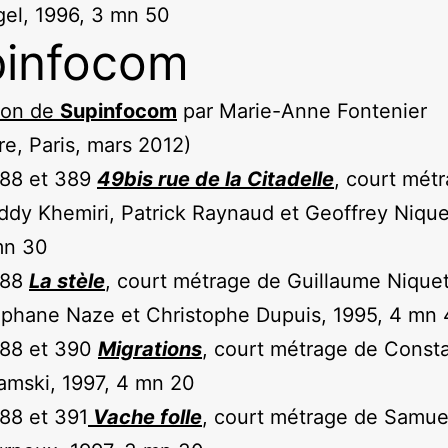
el, 1996, 3 mn 50
infocom
ion de
Supinfocom
par Marie-Anne Fontenier
re, Paris, mars 2012)
388 et 389
49bis rue de la Citadelle
, court mét
ddy Khemiri, Patrick Raynaud et Geoffrey Nique
mn 30
388
La stèle
, court métrage de Guillaume Niquet
phane Naze et Christophe Dupuis, 1995, 4 mn
388 et 390
Migrations
, court métrage de Consta
mski, 1997, 4 mn 20
88 et 391
Vache folle
, court métrage de Samue