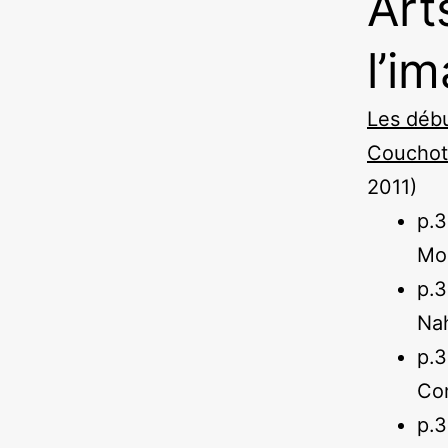
Art
l’i
Les débu
Couchot
2011)
p.
Mon
p.3
Nah
p.
Com
p.