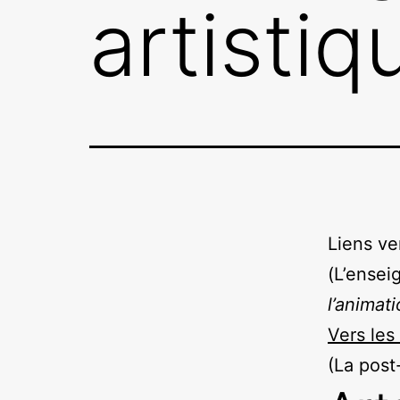
artistiq
Liens ve
(L’ensei
l’animat
Vers les
(La post