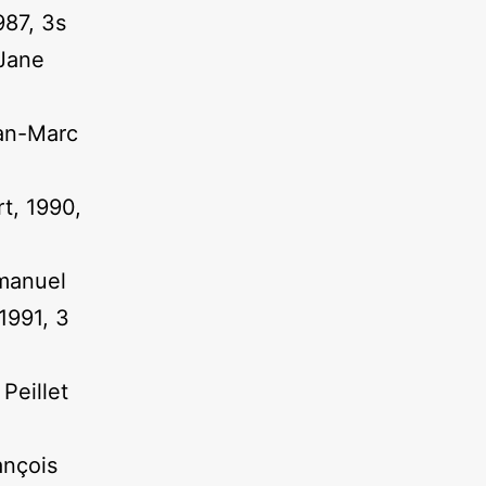
987, 3s
 Jane
ean-Marc
t, 1990,
manuel
1991, 3
Peillet
ançois