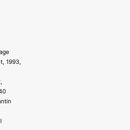
rage
t, 1993,
,
 40
ntin
l